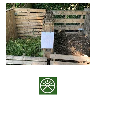
Adres
: Diepenbroek 8, 5707 DA
Helmond
Email
:
info@voorstee.nl
KvK:
62971972